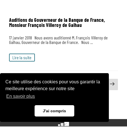
Auditions du Gouverneur de la Banque de France,
Monsieur François Villeroy de Galhau
17 janvier 2018 Nous avons auditionné M. François Villeroy de
Galhau, Gouverneur de la Banque de France. Nous …
Lire la suite
Navigation
Ce site utilise des cookies pour vous garantir la
Page
Page
Page
2
des
meilleure expérience sur notre site
articles
précédente
suiva
En savoir plus
J'ai compris