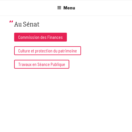
Aller
au
Menu
contenu
principal
Au Sénat
Commission des Finances
Culture et protection du patrimoine
Travaux en Séance Publique