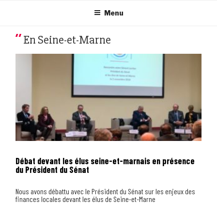
Aller
au
Menu
contenu
principal
En Seine-et-Marne
Débat devant les élus seine-et-marnais en présence
du Président du Sénat
Nous avons débattu avec le Président du Sénat sur les enjeux des
finances locales devant les élus de Seine-et-Marne