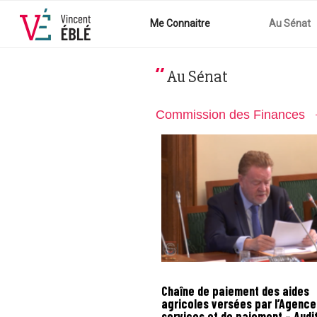
Aller
au
Me Connaitre
Au Sénat
contenu
principal
Au Sénat
Commission des Finances
Chaîne de paiement des aides
agricoles versées par l’Agence
services et de paiement – Audi