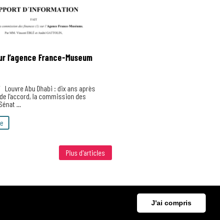
ur l’agence France-Museum
17 Louvre Abu Dhabi : dix ans après
 de l’accord, la commission des
 Sénat …
te
Plus d'articles
J'ai compris
Mentions Légales
Gestions des cookies
Politiques de confidentialités