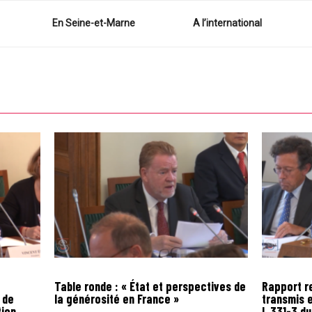
En Seine-et-Marne
A l’international
Table ronde : « État et perspectives de
Rapport re
 de
la générosité en France »
transmis e
tion
L.331-3 du