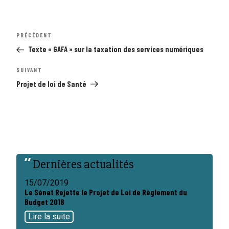
Navigation
Article
PRÉCÉDENT
de
précédent
l’article
Texte « GAFA » sur la taxation des services numériques
Article
SUIVANT
suivant
Projet de loi de Santé
Dernières actualités
15/07/2019
Le Sénat Rejette le Projet de Loi de Règlement du
Budget 2018
Lire la suite