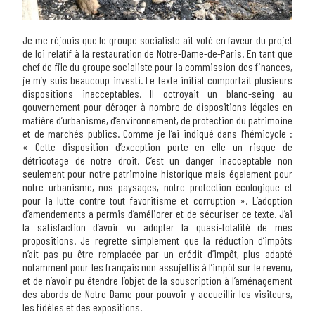
Je me réjouis que le groupe socialiste ait voté en faveur du projet
de loi relatif à la restauration de Notre-Dame-de-Paris. En tant que
chef de file du groupe socialiste pour la commission des finances,
je m’y suis beaucoup investi. Le texte initial comportait plusieurs
dispositions inacceptables. Il octroyait un blanc-seing au
gouvernement pour déroger à nombre de dispositions légales en
matière d’urbanisme, d’environnement, de protection du patrimoine
et de marchés publics. Comme je l’ai indiqué dans l’hémicycle :
« Cette disposition d’exception porte en elle un risque de
détricotage de notre droit. C’est un danger inacceptable non
seulement pour notre patrimoine historique mais également pour
notre urbanisme, nos paysages, notre protection écologique et
pour la lutte contre tout favoritisme et corruption ». L’adoption
d’amendements a permis d’améliorer et de sécuriser ce texte. J’ai
la satisfaction d’avoir vu adopter la quasi-totalité de mes
propositions. Je regrette simplement que la réduction d’impôts
n’ait pas pu être remplacée par un crédit d’impôt, plus adapté
notamment pour les français non assujettis à l’impôt sur le revenu,
et de n’avoir pu étendre l’objet de la souscription à l’aménagement
des abords de Notre-Dame pour pouvoir y accueillir les visiteurs,
les fidèles et des expositions.