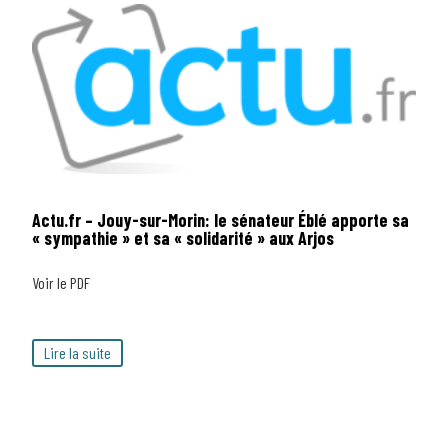
Actu.fr – Jouy-sur-Morin: le sénateur Éblé apporte sa
« sympathie » et sa « solidarité » aux Arjos
Voir le PDF
Lire la suite