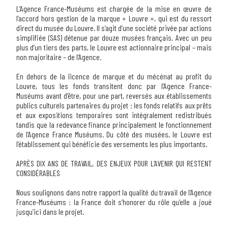
L’Agence France-Muséums
est chargée de la mise en œuvre de
l’accord hors gestion de la marque « Louvre », qui est du ressort
direct du musée du Louvre. Il s’agit d’une
société privée
par actions
simplifiée (SAS) détenue par
douze musées français
. Avec un peu
plus d’un tiers des parts, le Louvre est actionnaire principal – mais
non majoritaire – de l’Agence.
En dehors de la licence de marque et du mécénat au profit du
Louvre,
tous les fonds transitent donc par l’Agence France-
Muséums avant d’être, pour une part, reversés aux établissements
publics culturels partenaires du projet
: les fonds relatifs aux prêts
et aux expositions temporaires sont intégralement redistribués
tandis que la redevance finance principalement le fonctionnement
de l’Agence France Muséums. Du côté des musées,
le Louvre est
l’établissement qui bénéficie des versements les plus importants
.
APRÈS DIX ANS DE TRAVAIL, DES ENJEUX POUR L’AVENIR QUI RESTENT
CONSIDÉRABLES
Nous soulignons dans notre rapport la qualité du travail de l’Agence
France-Muséums
: la France doit s’honorer du rôle qu’elle a joué
jusqu’ici dans le projet.