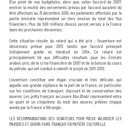
D’un point de vue budgétaire, alors que, selon l’accord de 2007,
environ la moitié des versements prévus par l’accord auraient dû
être effectués au 31 décembre 2016, les paiements effectués par la
partie émiratie représentent un tiers environ du total des flux
financiers.
Plus de 500 millions d’euros seront versés à la France
dans les prochaines décennies
.
Cette situation résulte du retard qui a été pris :
l’ouverture est
désormais prévue pour 2017, tandis que l’accord prévoyait
initialement qu’elle se tiendrait en 2014
. Ce retard est
principalement lié aux difficultés résultant, pour les Émirats
arabes unis, de la crise financière de 2007 et de la baisse du cours
du pétrole, qui ont conduit à ralentir le projet en 2011-2012.
L’ouverture constitue une étape cruciale et très délicate
, qui
appelle une grande vigilance de la part de la France, en particulier
sur les conditions de transport, d’accueil et de conservation des
œuvres. Les prêts français au Louvre Abu Dhabi représentent entre
un quart et un cinquième du total des œuvres prêtées chaque
année par la France à l’étranger.
LES RECOMMANDATIONS DES SENATEURS POUR MIEUX VALORISER LES
MARQUES ET SAVOIR-FAIRE FRANÇAIS EN MATIÈRE CULTURELLE