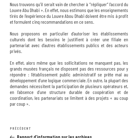
Nous trouvons qu’il serait vain de chercher à ″répliquer
″ l’accord du
Louvre Abu Dhabi »
. En effet, nous estimons que les enseignements
tirés de l’expérience du Louvre Abou Dhabi doivent être mis à profit
et formulent cinq recommandations en ce sens.
Nous proposons en particulier d’autoriser les établissements
culturels dont les besoins le justifient à créer une filiale en
partenariat avec d’autres établissements publics et des acteurs
privés
.
En effet,
alors même que les sollicitations ne manquent pas, les
grands musées français ne disposent pas des ressources pour y
répondre
: l’établissement public administratif se prête mal au
développement d’une logique commerciale. En outre, la plupart des
demandes nécessitent la participation de plusieurs opérateurs et,
en l’absence d’une structure durable de coopération et de
coordination, les partenariats se limitent à des projets « au coup
par coup ».
Navigation
Article
PRÉCÉDENT
de
précédent
l’article
Rapport d’information sur les archives