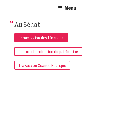
Aller
au
Menu
contenu
principal
Au Sénat
Commission des Finances
Culture et protection du patrimoine
Travaux en Séance Publique