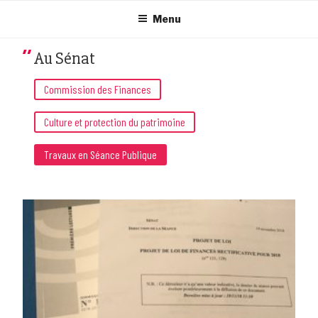
Aller
au
Menu
contenu
principal
Au Sénat
Commission des Finances
Culture et protection du patrimoine
Travaux en Séance Publique