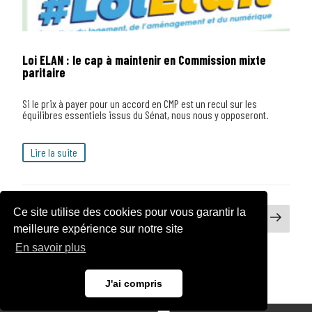
Loi ELAN : le cap à maintenir en Commission mixte
paritaire
Si le prix à payer pour un accord en CMP est un recul sur les
équilibres essentiels issus du Sénat, nous nous y opposeront.
Lire la suite
Navigation
Ce site utilise des cookies pour vous garantir la
Page
Page
Page
2
des
meilleure expérience sur notre site
articles
précédente
suiva
En savoir plus
J'ai compris