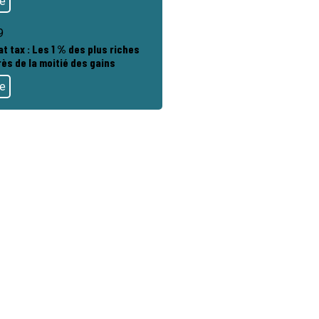
te
9
at tax : Les 1 % des plus riches
ès de la moitié des gains
te