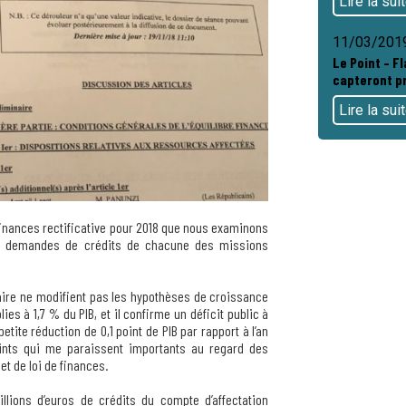
Lire la sui
11/03/201
Le Point – Fl
capteront pr
Lire la sui
finances rectificative pour 2018 que nous examinons
es demandes de crédits de chacune des missions
taire ne modifient pas les hypothèses de croissance
es à 1,7 % du PIB, et il confirme un déficit public à
etite réduction de 0,1 point de PIB par rapport à l’an
oints qui me paraissent importants au regard des
et de loi de finances.
illions d’euros de crédits du compte d’affectation