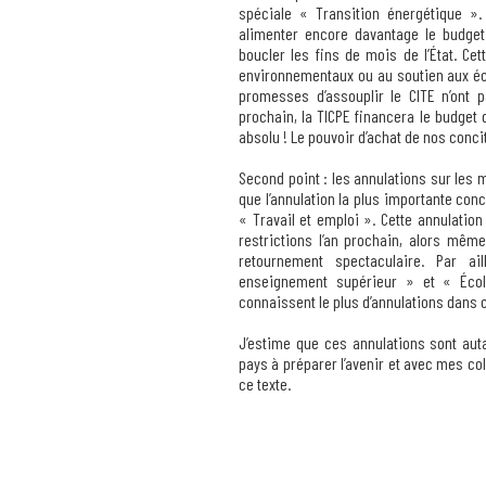
spéciale « Transition énergétique ».
alimenter encore davantage le budget d
boucler les fins de mois de l’État. Ce
environnementaux ou au soutien aux é
promesses d’assouplir le CITE n’ont pa
prochain, la TICPE financera le budget d
absolu ! Le pouvoir d’achat de nos conci
Second point : les annulations sur les m
que l’annulation la plus importante conc
« Travail et emploi ». Cette annulatio
restrictions l’an prochain, alors mêm
retournement spectaculaire. Par a
enseignement supérieur » et « Écol
connaissent le plus d’annulations dans ce
J’estime que ces annulations sont aut
pays à préparer l’avenir et avec mes co
ce texte.