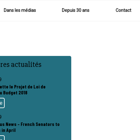
Dans les médias
Depuis 30 ans
Contact
res actualités
9
ette le Projet de Loi de
u Budget 2018
te
9
rus News – French Senators to
 in April