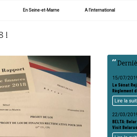
En Seine-et-Marne
A l’international
8 !
Derniè
15/07/201
Le Sénat Rej
Règlement d
Lire la sui
22/03/201
BELTA: Bela
Visit Belarus