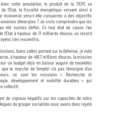
 Avec cette annulation, le produit de la TICPE va
e l’État, la fiscalité énergétique servant ainsi à
tte économie sera-t-elle consacrée à des objectifs
conomies d’énergies ? Je crois comprendre que les
s été suivies d’effet. En tout état de cause, l’an
e l’État à hauteur de 17 milliards d’euros, un record
toyens s’en ressentira.
issions. Outre celles portant sur la Défense, je note
erne, à hauteur de 491,7 millions d’euros, la mission
n sur un budget déjà en baisse augure de nouvelles
e que le marché de l’emploi n’a pas témoigné d’un
illeurs, ce sont les missions « Recherche et
ogie, développement et mobilité durables » qui
 collectif.
ant de signaux négatifs sur les capacités de notre
llègues du groupe socialiste nous avons donc rejeté