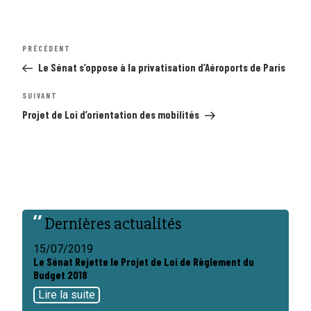
Navigation
Article
PRÉCÉDENT
de
précédent
l’article
Le Sénat s’oppose à la privatisation d’Aéroports de Paris
Article
SUIVANT
suivant
Projet de Loi d’orientation des mobilités
Dernières actualités
15/07/2019
Le Sénat Rejette le Projet de Loi de Règlement du
Budget 2018
Lire la suite