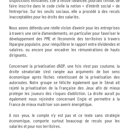
dispositions existantes. Elle a refusé l’avancée, pourtant timide, de
faire inscrire dans le code civile la notion « d’intérêt social » de
l’entreprise. Sur les seuils sociaux, elle a procédé à des reculs
inacceptables pour les droits des salariés.
Nous avons défendu une réelle vision d’avenir pour les entreprises
à travers une série d’amendements, en particulier pour favoriser le
développement des PME et l’économie des territoires à travers
l’épargne populaire, pour rééquilibrer le rapport entre dividendes et
salaires, ou encore pour encadrer les rémunérations de hauts
dirigeants.
Concernant la privatisation d’ADP, une fois n’est pas coutume, la
droite sénatoriale s’est rangée aux arguments de bon sens
économique après l’échec retentissant de la privatisation des
autoroutes. Notre groupe se félicite également que le Sénat ait
rejeté la privatisation de la Française des Jeux afin de mieux
protéger les joueurs des risques d’addiction. La droite aurait pu
également nous rejoindre concernant Engie et permettre à la
France de mieux maitriser son avenir énergétique.
A nos yeux, le compte n’y est pas et ce texte sans stratégie
économique, comporte surtout beaucoup de reculs pour les
salariés et pour nos territoires.