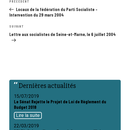
Article
PRÉCÉDENT
de
précédent
l’article
Locaux de la fédération du Parti Socialiste –
Intervention du 29 mars 2004
Article
SUIVANT
suivant
Lettre aux socialistes de Seine-et-Marne, le 6 juillet 2004
Dernières actualités
15/07/2019
Le Sénat Rejette le Projet de Loi de Règlement du
Budget 2018
Lire la suite
22/03/2019