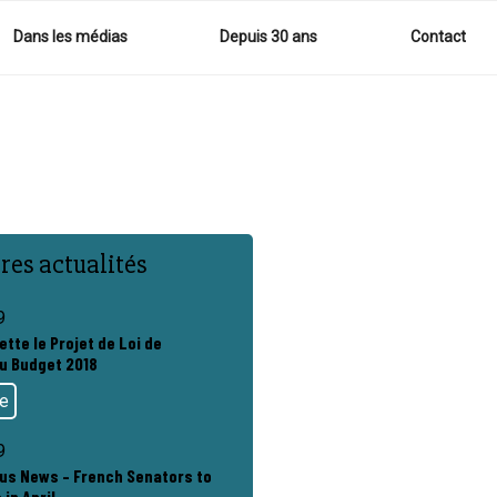
Dans les médias
Depuis 30 ans
Contact
res actualités
9
ette le Projet de Loi de
u Budget 2018
te
9
rus News – French Senators to
 in April