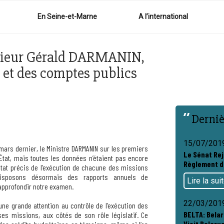
En Seine-et-Marne
A l’international
sieur Gérald DARMANIN,
n et des comptes publics
Derniè
15/07/201
mars dernier, le Ministre DARMANIN sur les premiers
Le Sénat Rej
’État, mais toutes les données n’étaient pas encore
Règlement d
état précis de l’exécution de chacune des missions
 disposons désormais des rapports annuels de
Lire la sui
approfondir notre examen.
22/03/201
ne grande attention au contrôle de l’exécution des
BELTA: Bela
ses missions, aux côtés de son rôle législatif. Ce
Visit Belarus