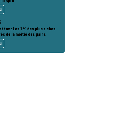
te
9
at tax : Les 1 % des plus riches
ès de la moitié des gains
te