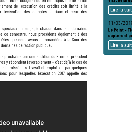
des crédits budgétaires en témoigne, même si l’on
lement de l’exécution des crédits soit limité à la
Lire la sui
ur l’exécution des comptes sociaux et ceux des
11/03/201
rs spéciaux ont engagé, chacun dans leur domaine,
Le Point – Fl
 de ce semestre, nous procédons également à des
capteront pr
nquêtes que nous avons commandées à la Cour des
domaines de l’action publique.
Lire la sui
ne prochaine par une audition du Premier président
res y répondent favorablement – c’est déjà le cas de
our la mission « Travail et emploi » – par quelques
ions pour lesquelles l’exécution 2017 appelle des