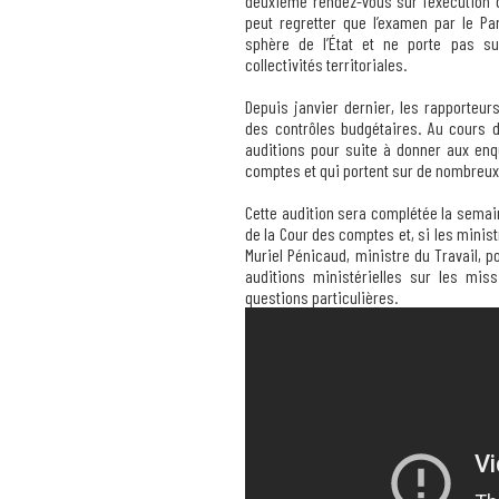
deuxième rendez-vous sur l’exécution 
peut regretter que l’examen par le Par
sphère de l’État et ne porte pas s
collectivités territoriales.
Depuis janvier dernier, les rapporteu
des contrôles budgétaires. Au cours
auditions pour suite à donner aux e
comptes et qui portent sur de nombreux 
Cette audition sera complétée la semai
de la Cour des comptes et, si les minist
Muriel Pénicaud, ministre du Travail, p
auditions ministérielles sur les miss
questions particulières.