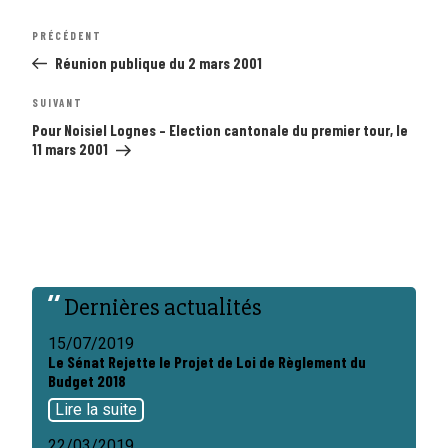
Navigation
Article
PRÉCÉDENT
de
précédent
l’article
Réunion publique du 2 mars 2001
Article
SUIVANT
suivant
Pour Noisiel Lognes – Election cantonale du premier tour, le
11 mars 2001
Dernières actualités
15/07/2019
Le Sénat Rejette le Projet de Loi de Règlement du
Budget 2018
Lire la suite
22/03/2019