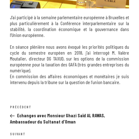
J’ai participé à la semaine parlementaire européenne à Bruxelles et
plus particulièrement à la Conférence interparlementaire sur la
stabilité, la coordination économique et la gouvernance dans
l’Union européenne.
En séance plénière nous avons évoqué les priorités politiques du
cycle du semestre européen en 2018, j’ai interrogé M. Valère
Moutalier, directeur DG TAXUD, sur les options de la commission
européenne pour la taxation des GAFA (très grandes entreprises du
numérique).
En commission des affaires économiques et monétaires je suis
intervenu depuis la tribune sur la question de l’union bancaire.
Navigation
Article
PRÉCÉDENT
de
précédent
l’article
Echanges avec Monsieur Ghazi Saïd AL RAWAS,
Ambassadeur du Sultanat d’Oman
Article
SUIVANT