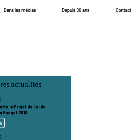
Dans les médias
Depuis 30 ans
Contact
res actualités
9
ette le Projet de Loi de
u Budget 2018
te
9