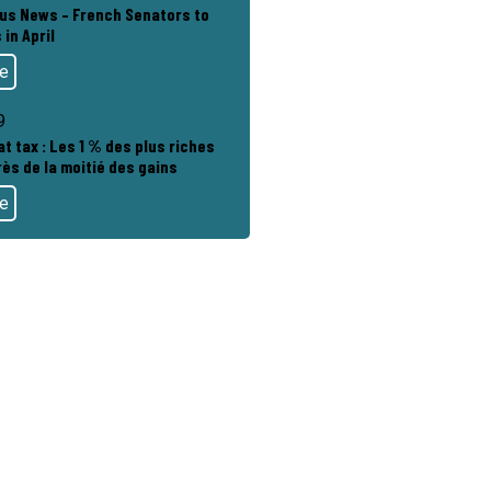
rus News – French Senators to
 in April
te
9
at tax : Les 1 % des plus riches
ès de la moitié des gains
te