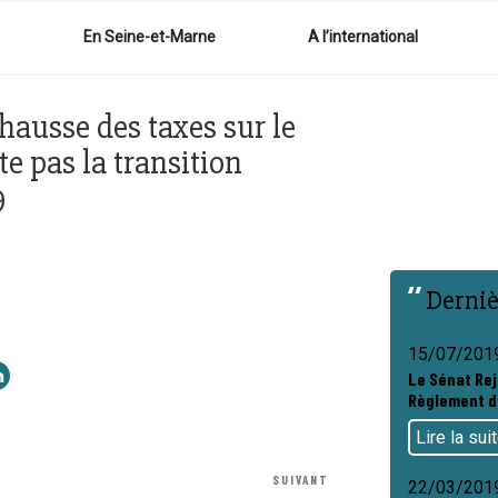
En Seine-et-Marne
A l’international
hausse des taxes sur le
e pas la transition
9
Derniè
15/07/201
Le Sénat Rej
Règlement d
Lire la sui
SUIVANT
Article
22/03/201