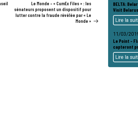
suivant
nseil
Le Monde – « CumEx Files » : les
BELTA: Bela
sénateurs proposent un dispositif pour
Visit Belarus
lutter contre la fraude révélée par « Le
Lire la sui
Monde »
11/03/201
Le Point – Fl
capteront pr
Lire la sui