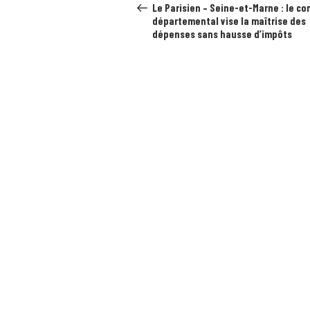
précédent
l’article
Le Parisien – Seine-et-Marne : le co
départemental vise la maîtrise des
dépenses sans hausse d’impôts