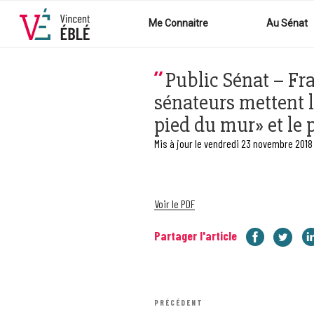
Aller
au
Me Connaitre
Au Sénat
contenu
principal
Public Sénat – Fra
sénateurs mettent 
pied du mur» et le 
Mis à jour le vendredi 23 novembre 2018
Voir le PDF
Partager l'article
Navigation
Article
PRÉCÉDENT
de