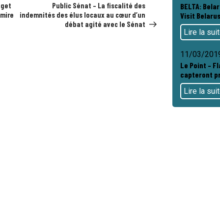
suivant
dget
Public Sénat – La fiscalité des
BELTA: Bela
 mire
indemnités des élus locaux au cœur d’un
Visit Belarus
débat agité avec le Sénat
Lire la sui
11/03/201
Le Point – Fl
capteront pr
Lire la sui