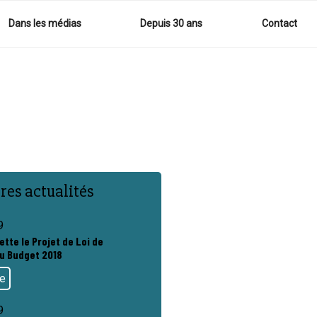
Dans les médias
Depuis 30 ans
Contact
res actualités
9
ette le Projet de Loi de
u Budget 2018
te
9