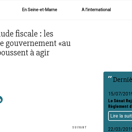
En Seine-et-Marne
A l’international
ude fiscale : les
le gouvernement «au
poussent à agir
Derniè
15/07/201
Le Sénat Rej
Règlement d
Lire la sui
SUIVANT
Article
22/03/201