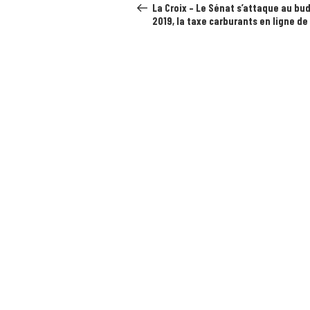
précédent
l’article
La Croix – Le Sénat s’attaque au bu
2019, la taxe carburants en ligne de