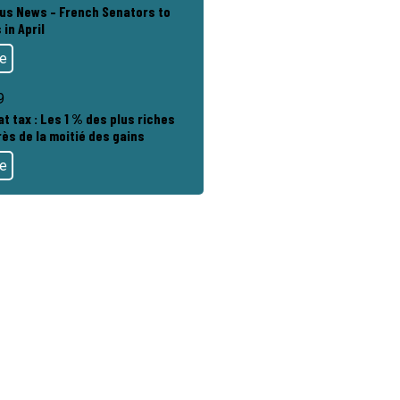
rus News – French Senators to
 in April
te
9
at tax : Les 1 % des plus riches
ès de la moitié des gains
te