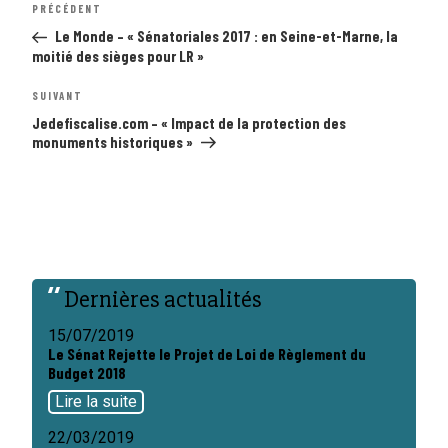
Article
PRÉCÉDENT
de
précédent
l’article
Le Monde – « Sénatoriales 2017 : en Seine-et-Marne, la
moitié des sièges pour LR »
Article
SUIVANT
suivant
Jedefiscalise.com – « Impact de la protection des
monuments historiques »
Dernières actualités
15/07/2019
Le Sénat Rejette le Projet de Loi de Règlement du
Budget 2018
Lire la suite
22/03/2019