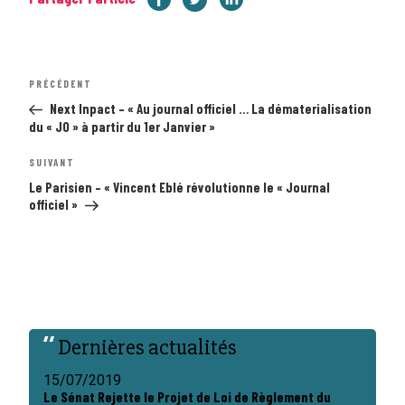
Navigation
Article
PRÉCÉDENT
de
précédent
l’article
Next Inpact – « Au journal officiel … La dématerialisation
du « JO » à partir du 1er Janvier »
Article
SUIVANT
suivant
Le Parisien – « Vincent Eblé révolutionne le « Journal
officiel »
Dernières actualités
15/07/2019
Le Sénat Rejette le Projet de Loi de Règlement du