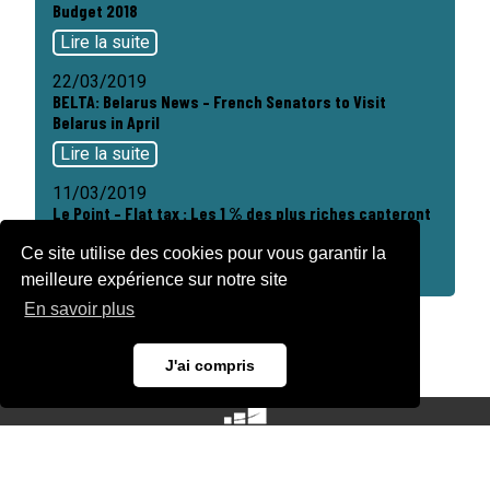
Budget 2018
Lire la suite
22/03/2019
BELTA: Belarus News – French Senators to Visit
Belarus in April
Lire la suite
11/03/2019
Le Point – Flat tax : Les 1 % des plus riches capteront
près de la moitié des gains
Ce site utilise des cookies pour vous garantir la
Lire la suite
meilleure expérience sur notre site
En savoir plus
J'ai compris
Mentions Légales
Gestions des cookies
Politiques de confidentialités