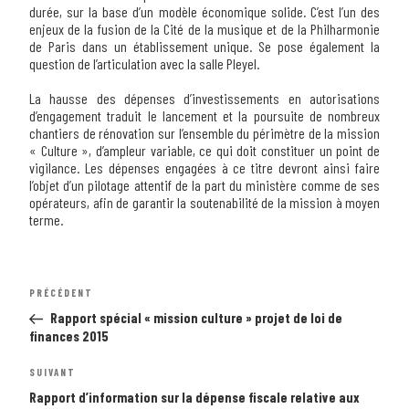
durée, sur la base d’un modèle économique solide. C’est l’un des
enjeux de la fusion de la Cité de la musique et de la Philharmonie
de Paris dans un établissement unique. Se pose également la
question de l’articulation avec la salle Pleyel.
La hausse des dépenses d’investissements en autorisations
d’engagement traduit le lancement et la poursuite de nombreux
chantiers de rénovation sur l’ensemble du périmètre de la mission
« Culture », d’ampleur variable, ce qui doit constituer un point de
vigilance. Les dépenses engagées à ce titre devront ainsi faire
l’objet d’un pilotage attentif de la part du ministère comme de ses
opérateurs, afin de garantir la soutenabilité de la mission à moyen
terme.
Navigation
Article
PRÉCÉDENT
de
précédent
l’article
Rapport spécial « mission culture » projet de loi de
finances 2015
Article
SUIVANT
suivant
Rapport d’information sur la dépense fiscale relative aux