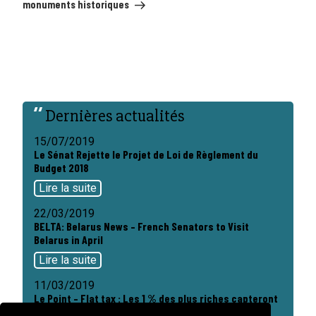
monuments historiques
Dernières actualités
15/07/2019
Le Sénat Rejette le Projet de Loi de Règlement du
Budget 2018
Lire la suite
22/03/2019
BELTA: Belarus News – French Senators to Visit
Belarus in April
Lire la suite
11/03/2019
Le Point – Flat tax : Les 1 % des plus riches capteront
près de la moitié des gains